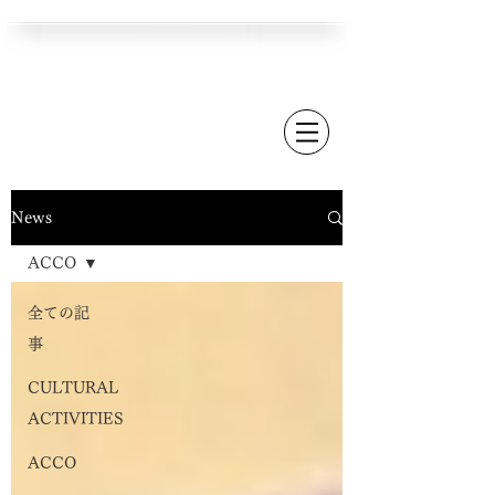
News
ACCO
全ての記
事
CULTURAL
ACTIVITIES
ACCO