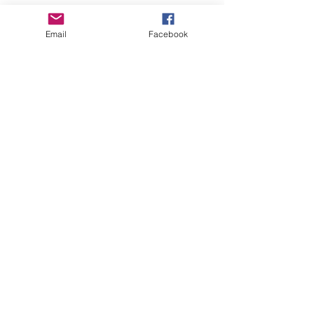
Email
Facebook
コメント
コメントを追加…
ACCO 初のバンコク展示
ACCO Brochure
会
shoot 2024.