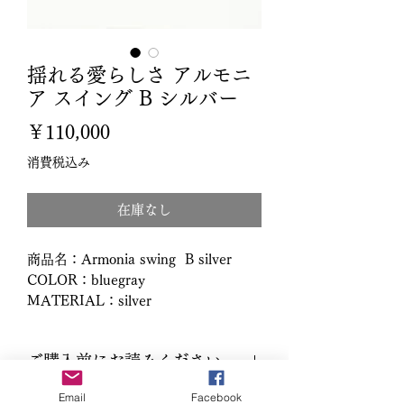
揺れる愛らしさ アルモニ
ア スイング B シルバー
価
￥110,000
格
消費税込み
在庫なし
商品名：Armonia swing B silver
COLOR：bluegray
MATERIAL：silver
DESCRIPTION：パール約10㎜ バロ
ックですのでサイズは一定ではありま
ご購入前にお読みください。
せん。ご了承ください。
お届け日：ご注文より約2週間かかり
Email
Facebook
■お取扱い方法